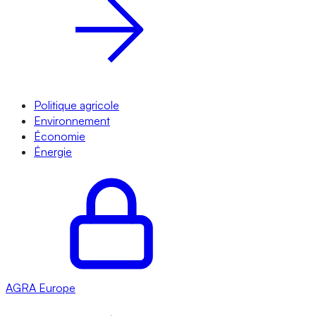
Politique agricole
Environnement
Économie
Énergie
AGRA
Europe