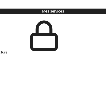
Mes services
cture