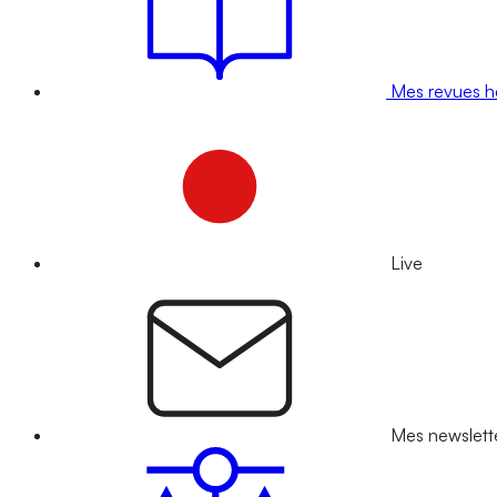
Mes revues 
Live
Mes newslett