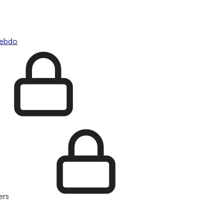
hebdo
ers