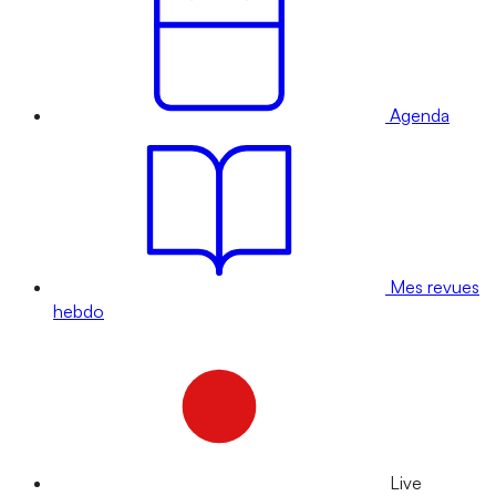
Agenda
Mes revues
hebdo
Live