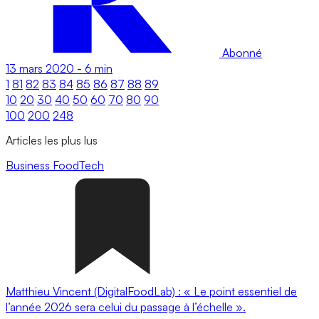
Abonné
13 mars 2020
-
6 min
1
81
82
83
84
85
86
87
88
89
10
20
30
40
50
60
70
80
90
100
200
248
Articles les plus lus
Business
FoodTech
Matthieu Vincent (DigitalFoodLab) : « Le point essentiel de
l’année 2026 sera celui du passage à l’échelle ».