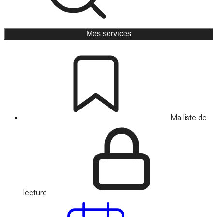
Mes services
Ma liste de
lecture