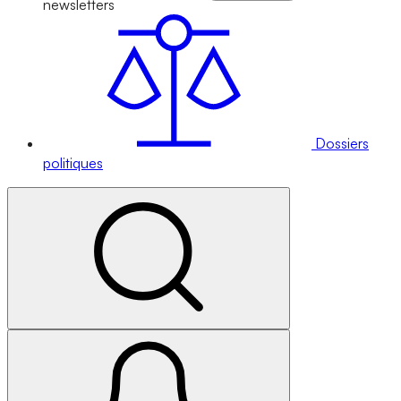
newsletters
Dossiers
politiques