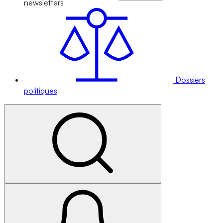
newsletters
Dossiers
politiques