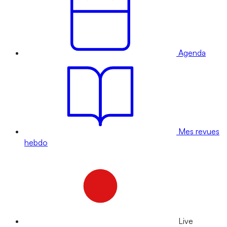
Agenda
Mes revues
hebdo
Live