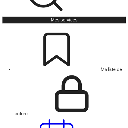
Mes services
Ma liste de
lecture