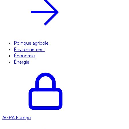
Politique agricole
Environnement
Économie
Énergie
AGRA
Europe