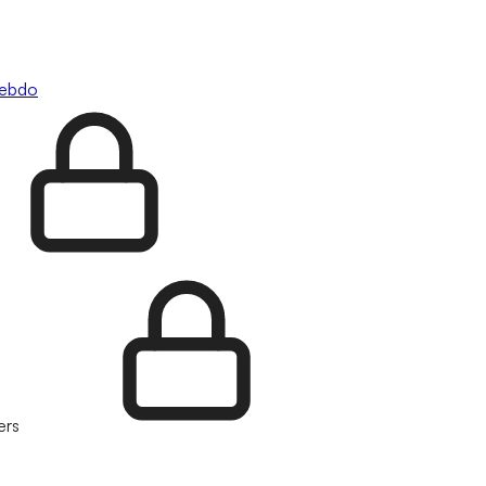
hebdo
ers