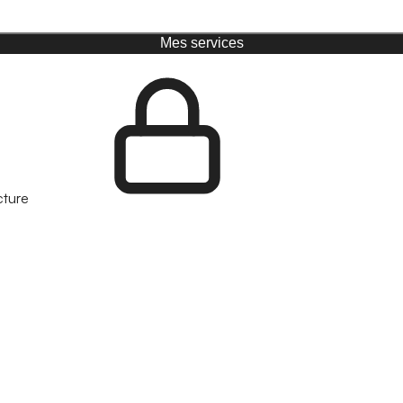
Mes services
cture