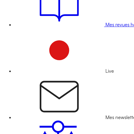
Mes revues 
Live
Mes newslett