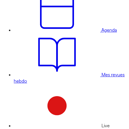
Agenda
Mes revues
hebdo
Live