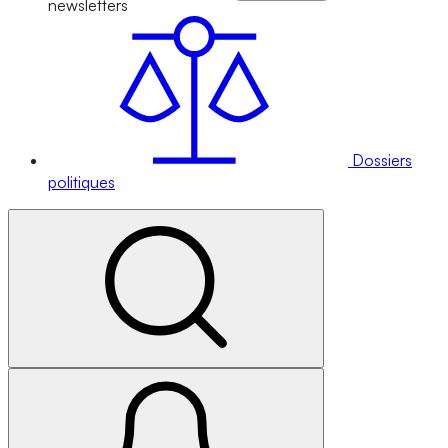
newsletters
Dossiers
politiques