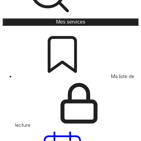
Mes services
Ma liste de
lecture