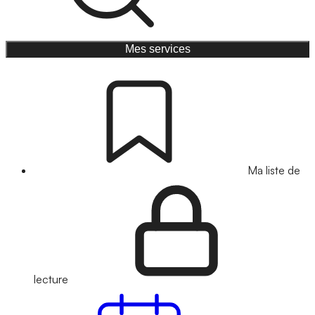
Mes services
Ma liste de
lecture