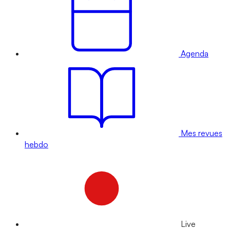
Agenda
Mes revues
hebdo
Live