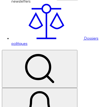
newsletters
Dossiers
politiques