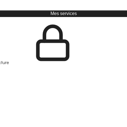
Mes services
cture