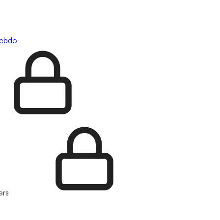
hebdo
ers