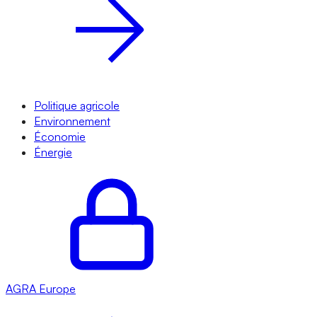
Politique agricole
Environnement
Économie
Énergie
AGRA
Europe