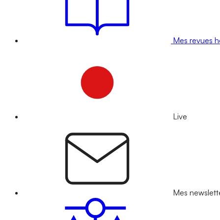
Mes revues 
Live
Mes newslett