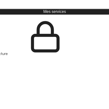
Mes services
cture