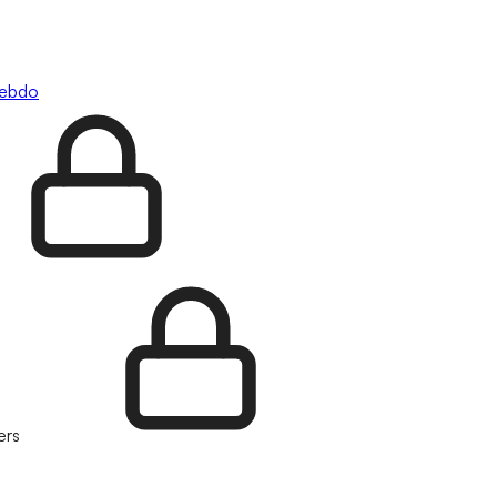
hebdo
ers