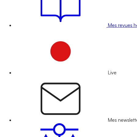
Mes revues 
Live
Mes newslett