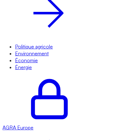
Politique agricole
Environnement
Économie
Énergie
AGRA
Europe