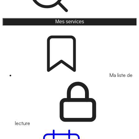
Mes services
Ma liste de
lecture