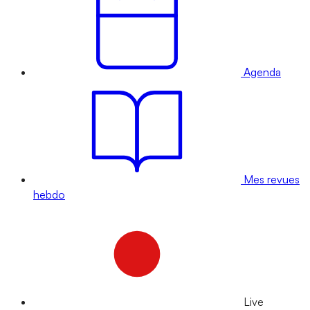
Agenda
Mes revues
hebdo
Live