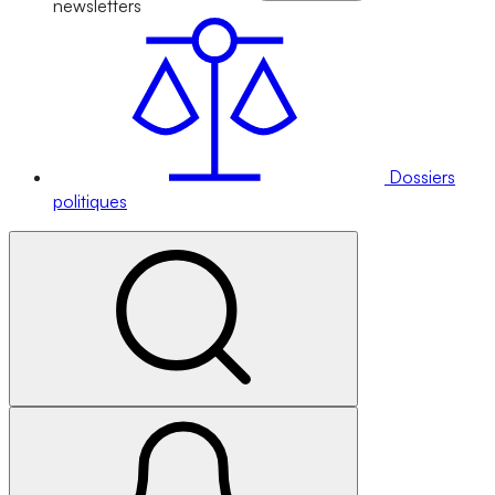
newsletters
Dossiers
politiques