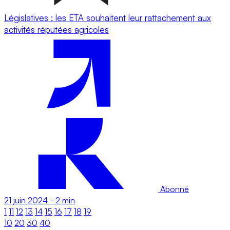
Législatives : les ETA souhaitent leur rattachement aux
activités réputées agricoles
Abonné
21 juin 2024
-
2 min
1
11
12
13
14
15
16
17
18
19
10
20
30
40