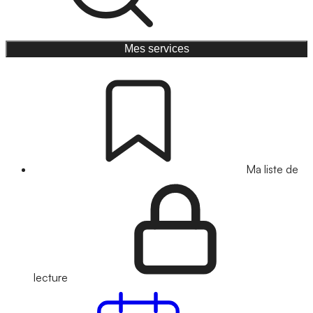
Mes services
Ma liste de
lecture