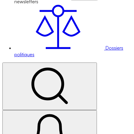
newsletters
Dossiers
politiques