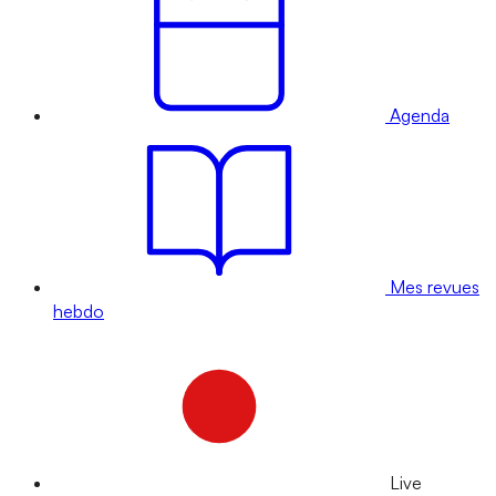
Agenda
Mes revues
hebdo
Live