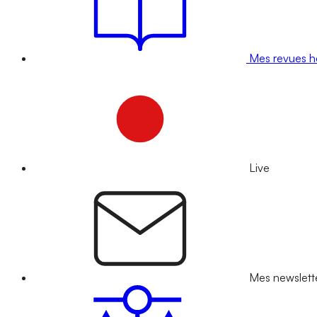
Mes revues 
Live
Mes newslett