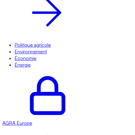
Politique agricole
Environnement
Économie
Énergie
AGRA
Europe