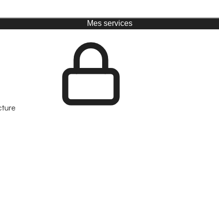
Mes services
cture