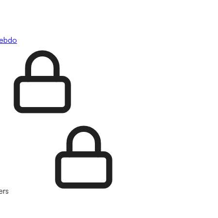
hebdo
ers