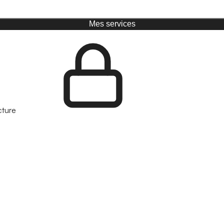
Mes services
cture