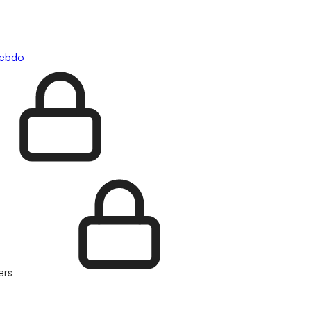
hebdo
ers