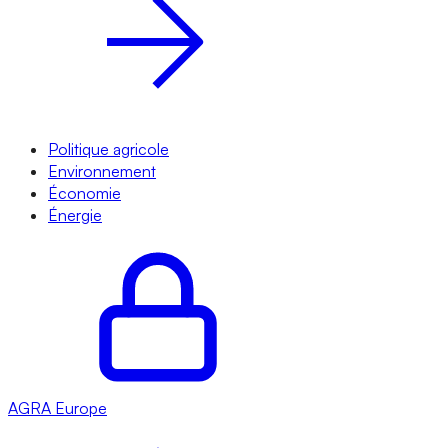
Politique agricole
Environnement
Économie
Énergie
AGRA
Europe