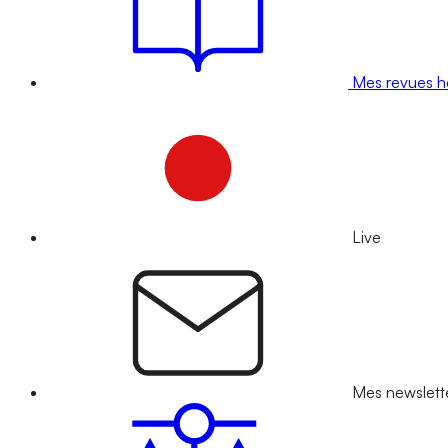
Mes revues 
Live
Mes newslett