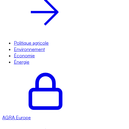
Politique agricole
Environnement
Économie
Énergie
AGRA
Europe