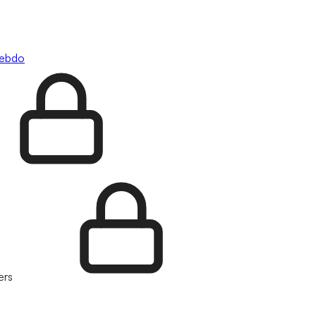
hebdo
ers