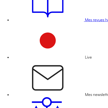
Mes revues 
Live
Mes newslett