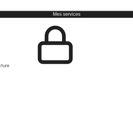
Mes services
cture