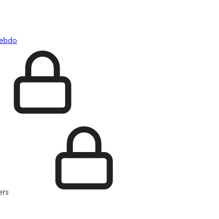
hebdo
ers