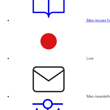
Mes revues 
Live
Mes newslett