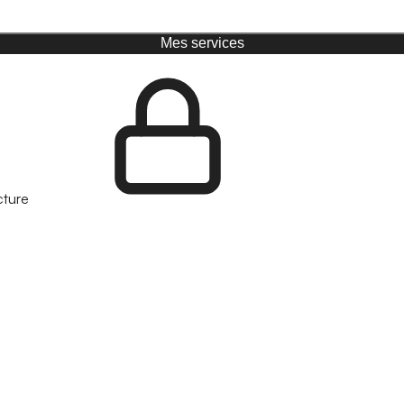
Mes services
cture