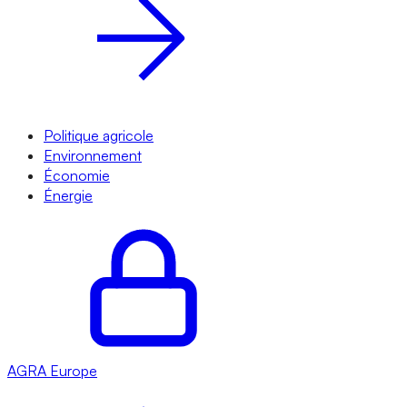
Politique agricole
Environnement
Économie
Énergie
AGRA
Europe