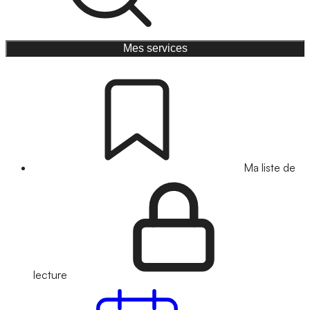
Mes services
Ma liste de
lecture