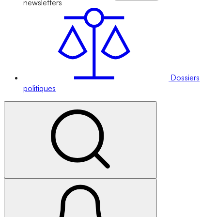
newsletters
Dossiers
politiques