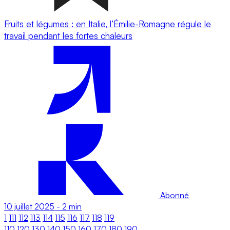
Fruits et légumes : en Italie, l’Émilie-Romagne régule le
travail pendant les fortes chaleurs
Abonné
10 juillet 2025
-
2 min
1
111
112
113
114
115
116
117
118
119
110
120
130
140
150
160
170
180
190