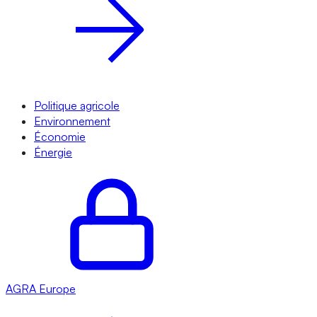
Politique agricole
Environnement
Économie
Énergie
AGRA
Europe