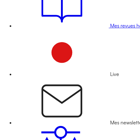
Mes revues 
Live
Mes newslett