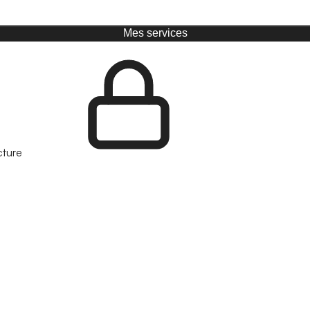
Mes services
cture