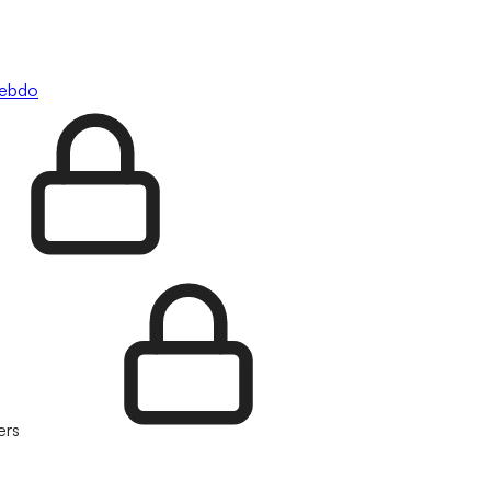
hebdo
ers