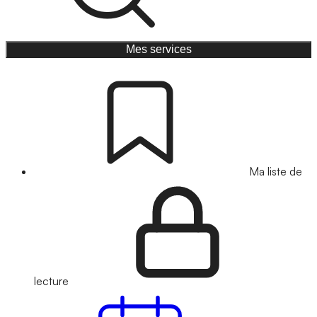
Mes services
Ma liste de
lecture