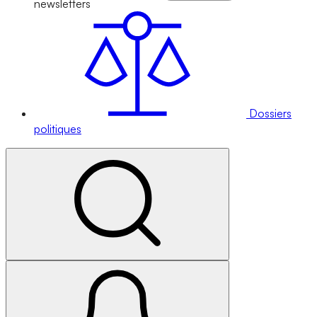
newsletters
Dossiers
politiques