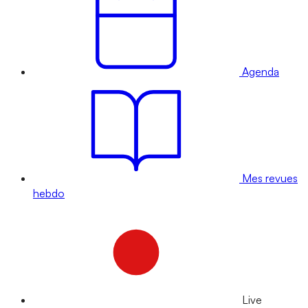
Agenda
Mes revues
hebdo
Live