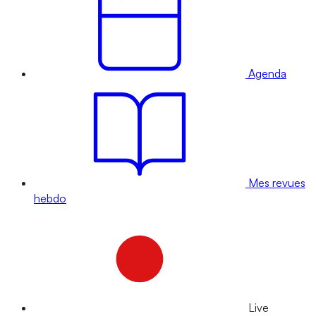
Agenda
Mes revues
hebdo
Live