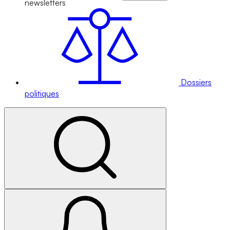
newsletters
Dossiers
politiques