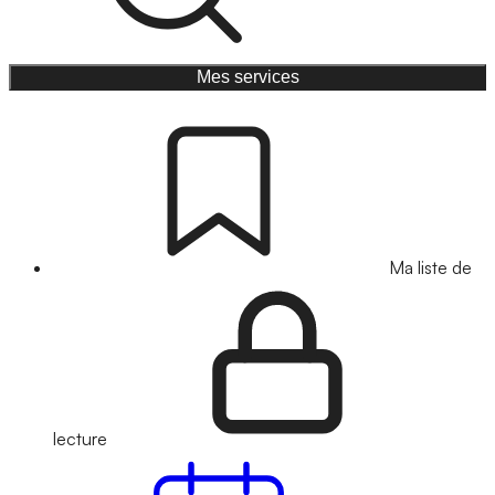
Mes services
Ma liste de
lecture