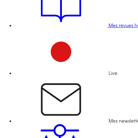
Mes revues 
Live
Mes newslett