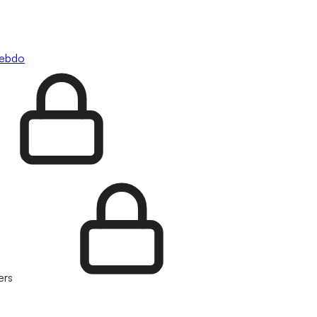
hebdo
ers