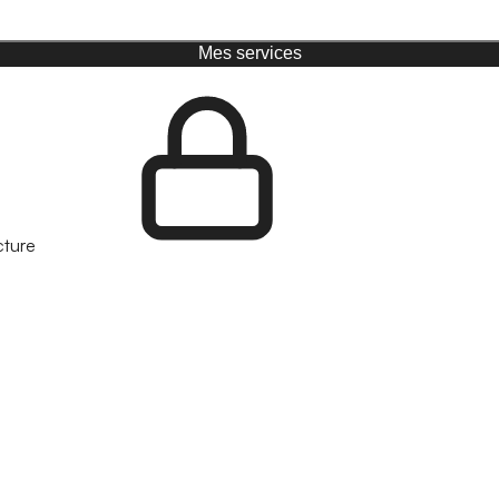
Mes services
cture