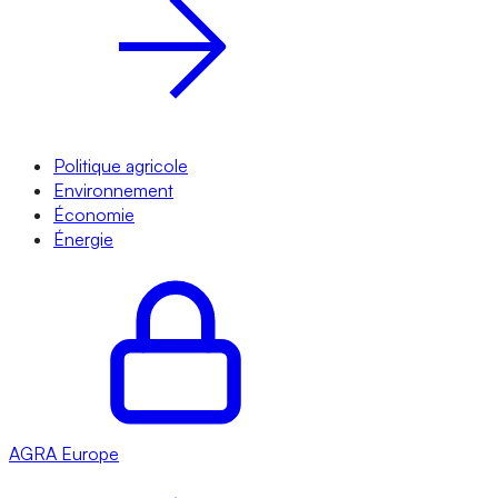
Politique agricole
Environnement
Économie
Énergie
AGRA
Europe