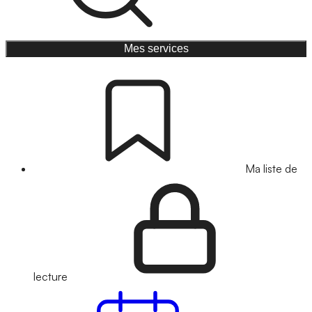
Mes services
Ma liste de
lecture