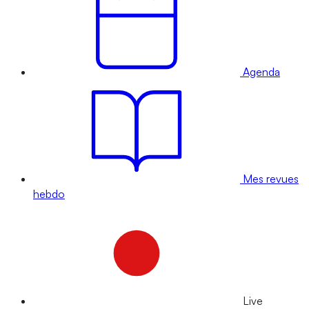
Agenda
Mes revues
hebdo
Live