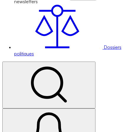
newsletters
Dossiers
politiques