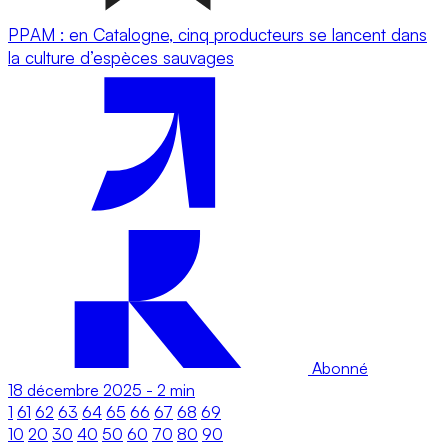
PPAM : en Catalogne, cinq producteurs se lancent dans
la culture d’espèces sauvages
Abonné
18 décembre 2025
-
2 min
1
61
62
63
64
65
66
67
68
69
10
20
30
40
50
60
70
80
90