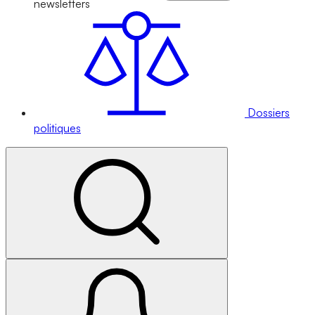
newsletters
Dossiers
politiques