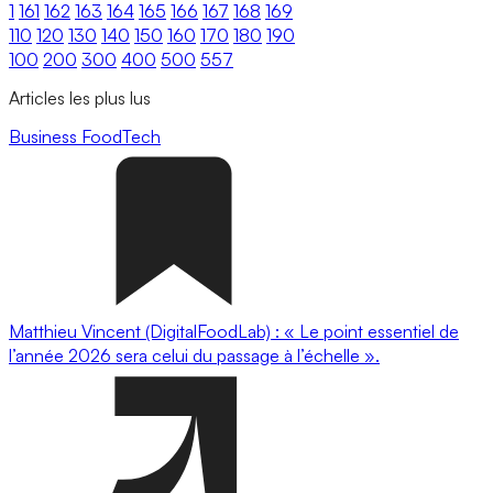
1
161
162
163
164
165
166
167
168
169
110
120
130
140
150
160
170
180
190
100
200
300
400
500
557
Articles les plus lus
Business
FoodTech
Matthieu Vincent (DigitalFoodLab) : « Le point essentiel de
l’année 2026 sera celui du passage à l’échelle ».