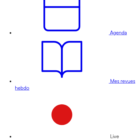
Agenda
Mes revues
hebdo
Live