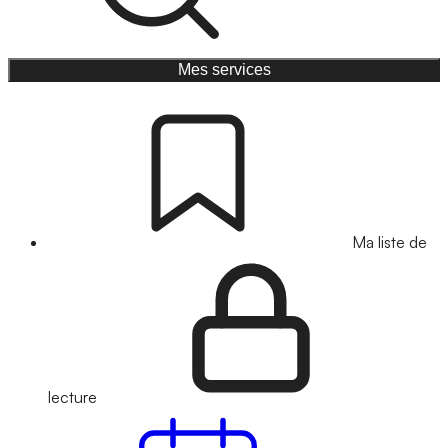
Mes services
Ma liste de
lecture