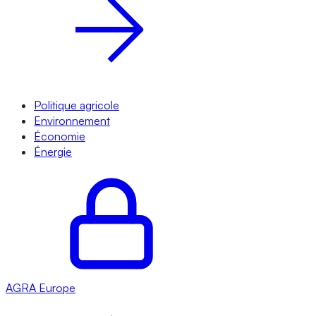
Politique agricole
Environnement
Économie
Énergie
AGRA
Europe