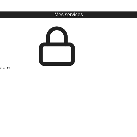
Mes services
cture