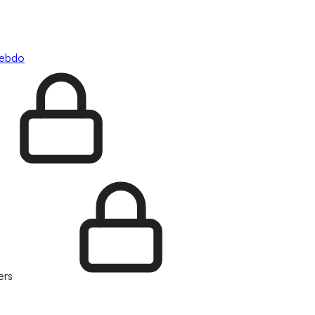
hebdo
ers