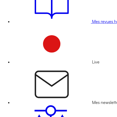
Mes revues 
Live
Mes newslett