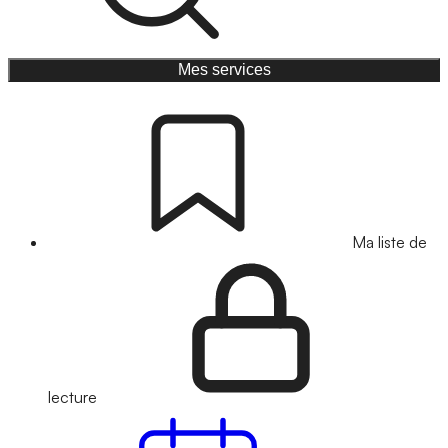
Mes services
Ma liste de
lecture