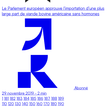
Le Parlement européen approuve l’importation d’une plus
large part de viande bovine américaine sans hormones
Abonné
29 novembre 2019
-
2 min
1
181
182
183
184
185
186
187
188
189
110
120
130
140
150
160
170
180
190