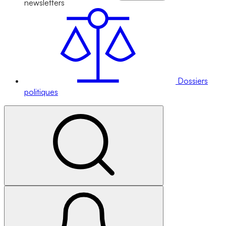
newsletters
Dossiers
politiques