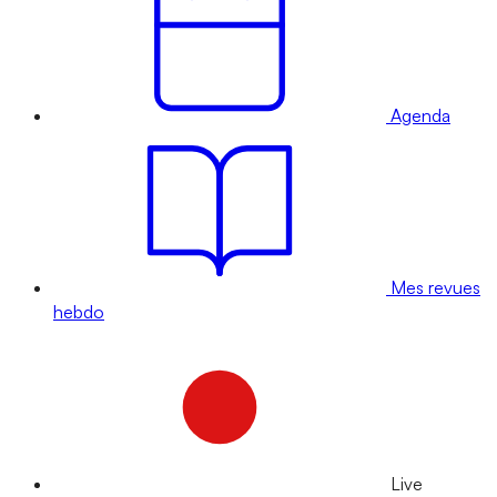
Agenda
Mes revues
hebdo
Live