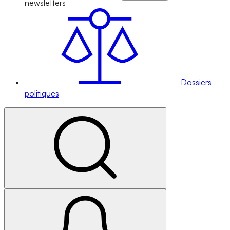
newsletters
Dossiers
politiques