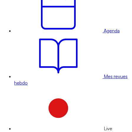
Agenda
Mes revues
hebdo
Live