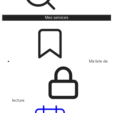
Mes services
Ma liste de
lecture