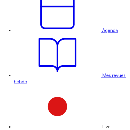
Agenda
Mes revues
hebdo
Live