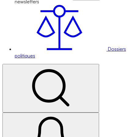
newsletters
Dossiers
politiques