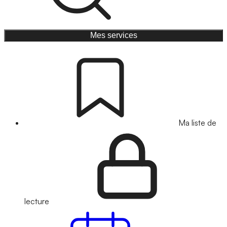
Mes services
Ma liste de
lecture