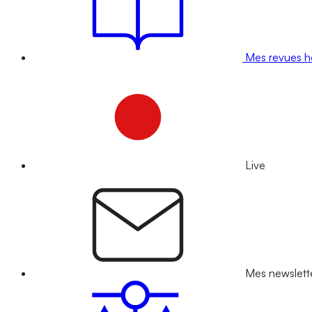
Mes revues 
Live
Mes newslett