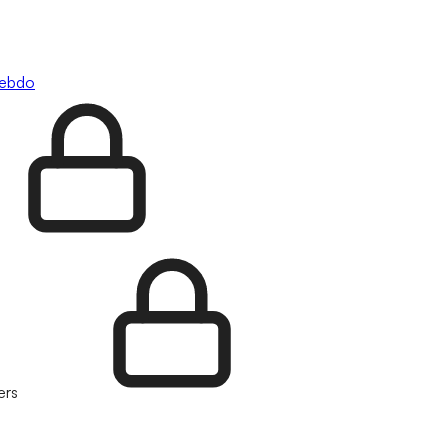
hebdo
ers