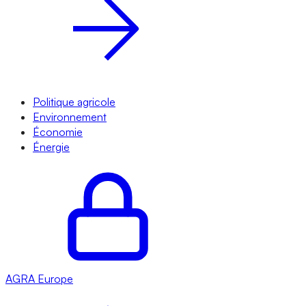
Politique agricole
Environnement
Économie
Énergie
AGRA
Europe