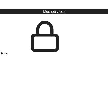
Mes services
cture