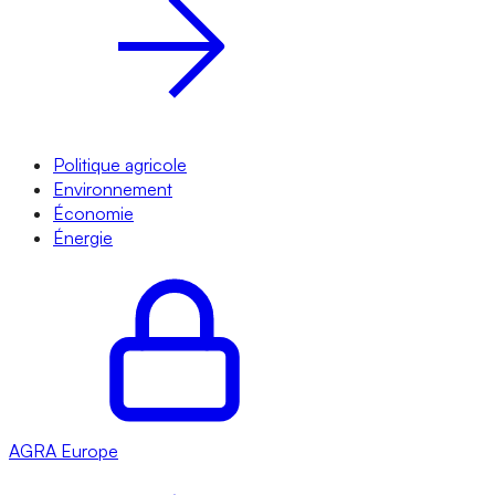
Politique agricole
Environnement
Économie
Énergie
AGRA
Europe