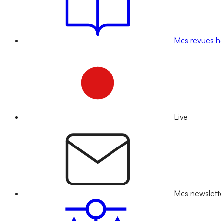
Mes revues 
Live
Mes newslett