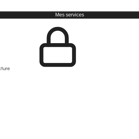
Mes services
cture