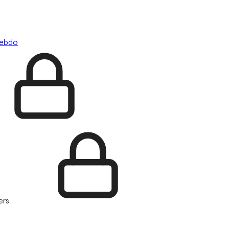
hebdo
ers