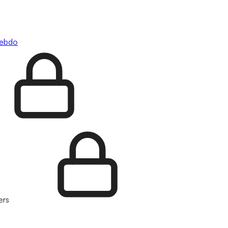
hebdo
ers