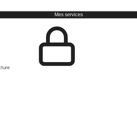
Mes services
cture