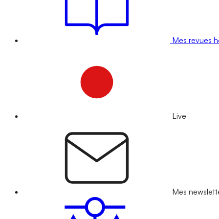
Mes revues 
Live
Mes newslett