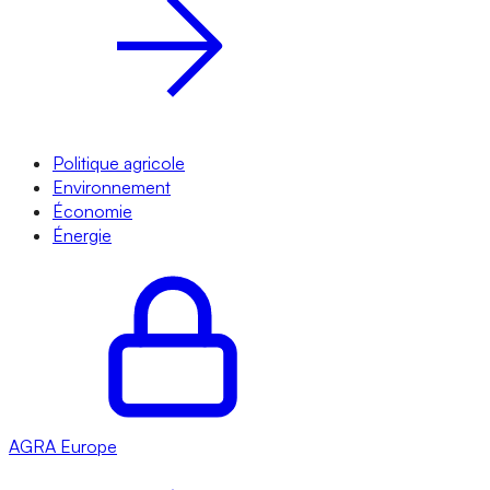
Politique agricole
Environnement
Économie
Énergie
AGRA
Europe