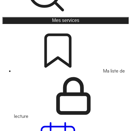
Mes services
Ma liste de
lecture