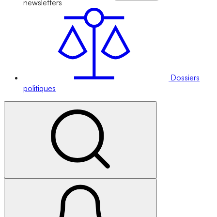
newsletters
Dossiers
politiques