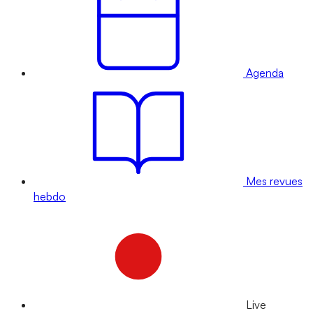
Agenda
Mes revues
hebdo
Live