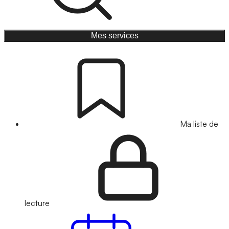
Mes services
Ma liste de
lecture