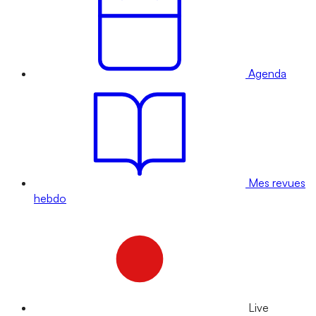
Agenda
Mes revues
hebdo
Live