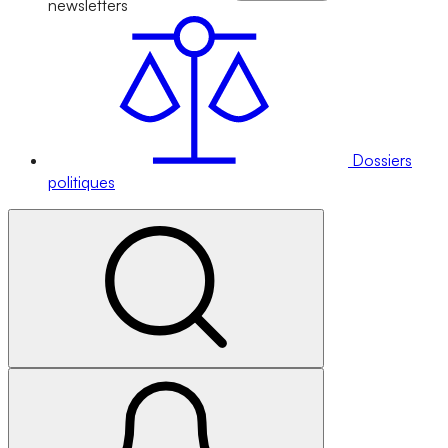
newsletters
Dossiers
politiques