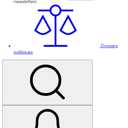
newsletters
Dossiers
politiques