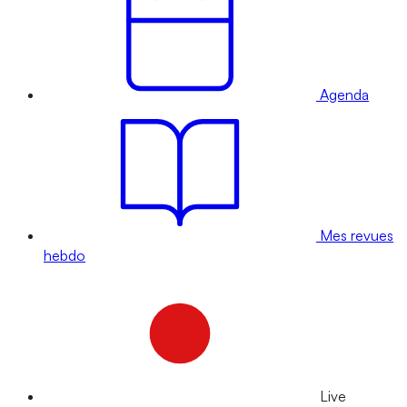
Agenda
Mes revues
hebdo
Live