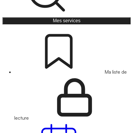
Mes services
Ma liste de
lecture