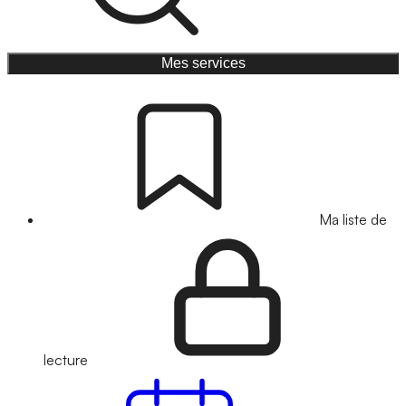
Mes services
Ma liste de
lecture