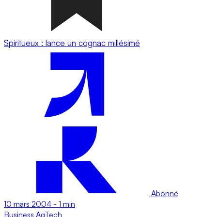
Spiritueux : lance un cognac millésimé
Abonné
10 mars 2004
-
1 min
Business
AgTech