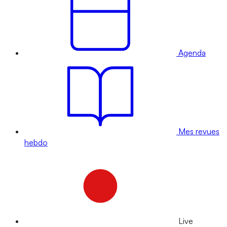
Agenda
Mes revues
hebdo
Live