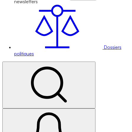
newsletters
Dossiers
politiques