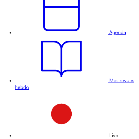
Agenda
Mes revues
hebdo
Live