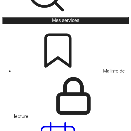
Mes services
Ma liste de
lecture