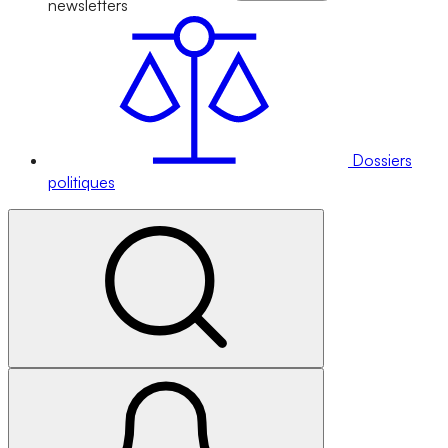
newsletters
Dossiers
politiques