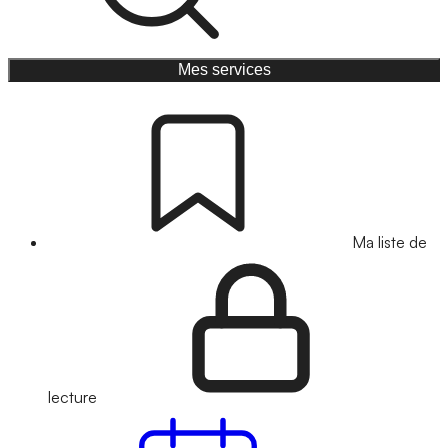
Mes services
Ma liste de
lecture