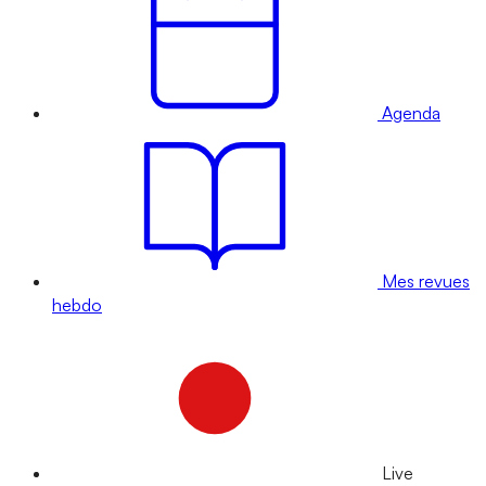
Agenda
Mes revues
hebdo
Live