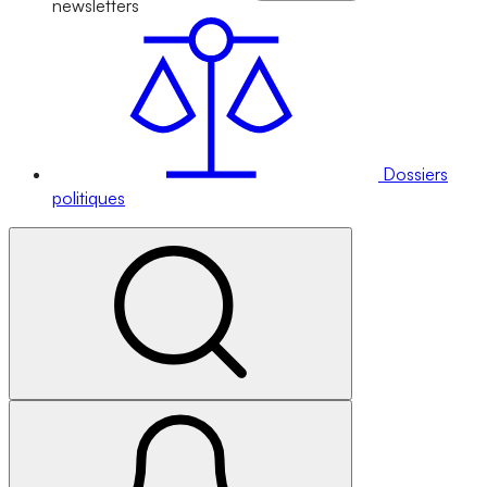
newsletters
Dossiers
politiques