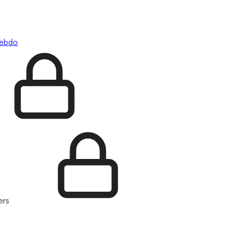
hebdo
ers