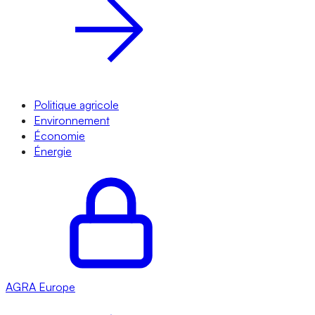
Politique agricole
Environnement
Économie
Énergie
AGRA
Europe