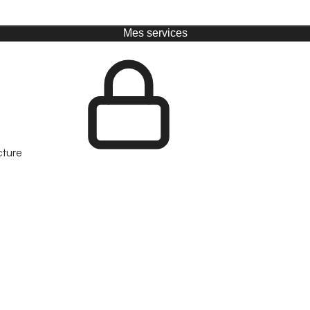
Mes services
cture