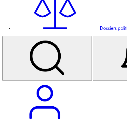
Dossiers poli