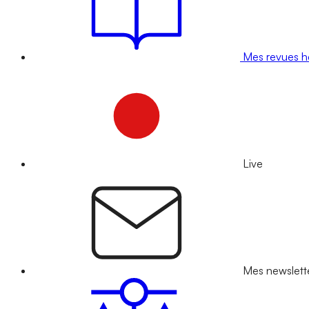
Mes revues 
Live
Mes newslett