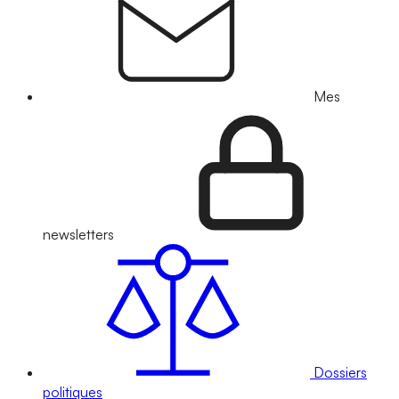
Mes
newsletters
Dossiers
politiques