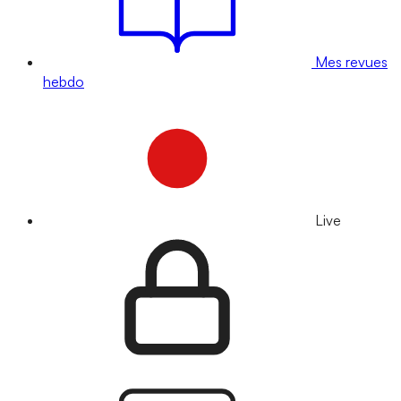
Mes revues
hebdo
Live