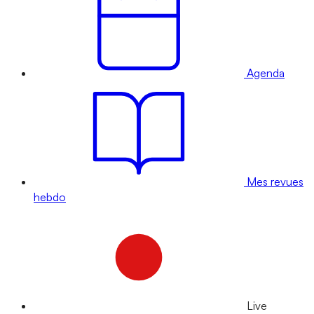
Agenda
Mes revues
hebdo
Live