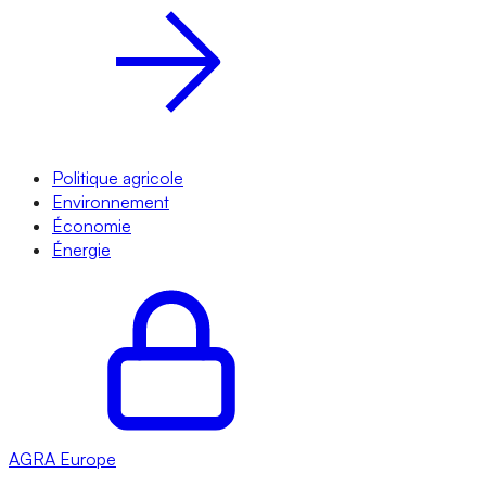
Politique agricole
Environnement
Économie
Énergie
AGRA
Europe