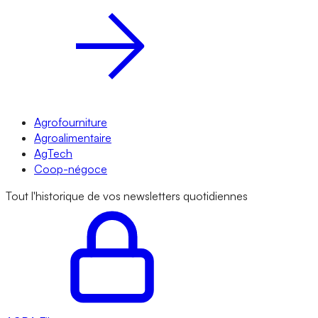
Agrofourniture
Agroalimentaire
AgTech
Coop-négoce
Tout l'historique de vos newsletters quotidiennes