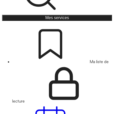
Mes services
Ma liste de
lecture