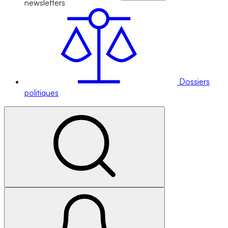
newsletters
Dossiers
politiques