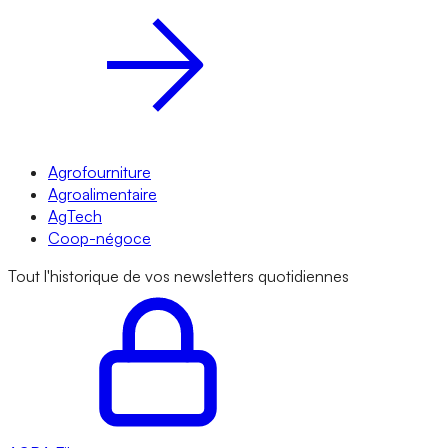
Agrofourniture
Agroalimentaire
AgTech
Coop-négoce
Tout l'historique de vos newsletters quotidiennes