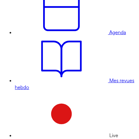
Agenda
Mes revues
hebdo
Live