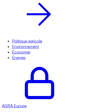
Politique agricole
Environnement
Économie
Énergie
AGRA
Europe