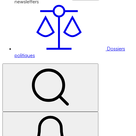
newsletters
Dossiers
politiques