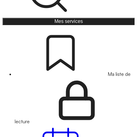
Mes services
Ma liste de
lecture