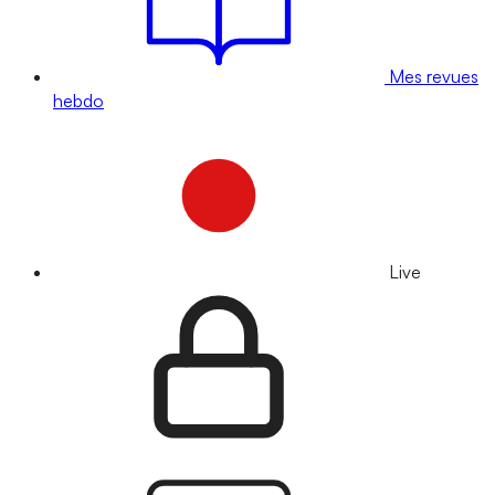
Mes revues
hebdo
Live