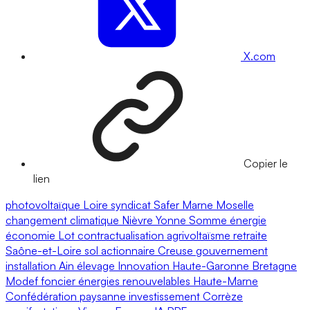
X.com
Copier le
lien
photovoltaïque
Loire
syndicat
Safer
Marne
Moselle
changement climatique
Nièvre
Yonne
Somme
énergie
économie
Lot
contractualisation
agrivoltaïsme
retraite
Saône-et-Loire
sol
actionnaire
Creuse
gouvernement
installation
Ain
élevage
Innovation
Haute-Garonne
Bretagne
Modef
foncier
énergies renouvelables
Haute-Marne
Confédération paysanne
investissement
Corrèze