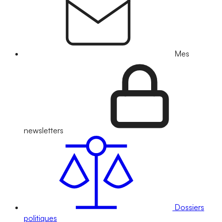
Mes
newsletters
Dossiers
politiques