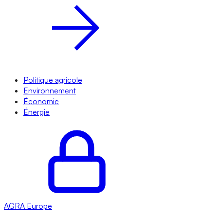
Politique agricole
Environnement
Économie
Énergie
AGRA
Europe