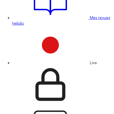
Mes revues
hebdo
Live