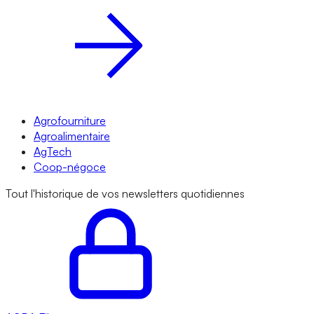
Agrofourniture
Agroalimentaire
AgTech
Coop-négoce
Tout l'historique de vos newsletters quotidiennes