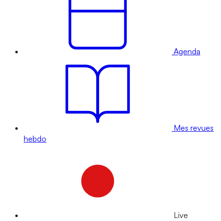
Agenda
Mes revues
hebdo
Live