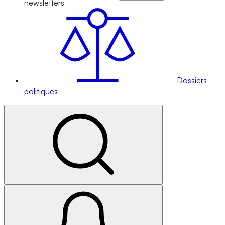
newsletters
Dossiers
politiques