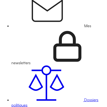
Mes
newsletters
Dossiers
politiques