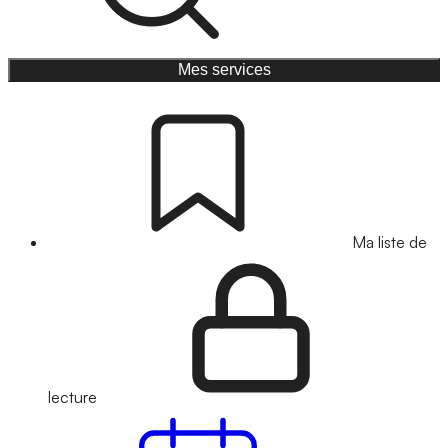
Mes services
Ma liste de
lecture