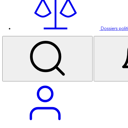
Dossiers poli