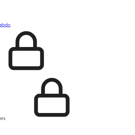
hebdo
ers