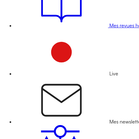
Mes revues 
Live
Mes newslett