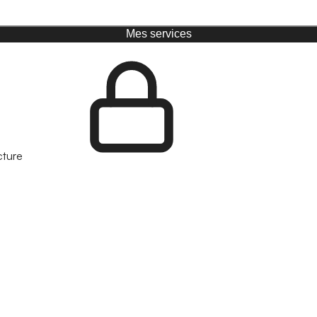
Mes services
cture