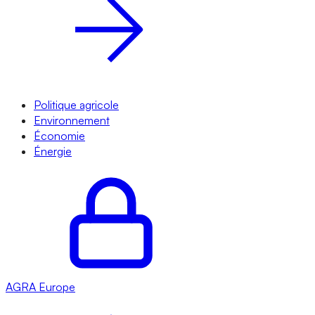
Politique agricole
Environnement
Économie
Énergie
AGRA
Europe