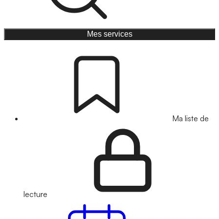
Mes services
Ma liste de
lecture