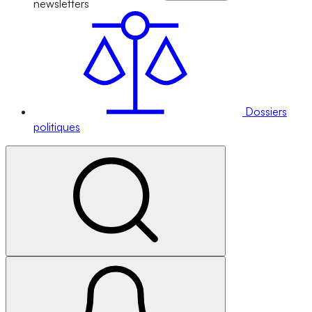
newsletters
Dossiers
politiques