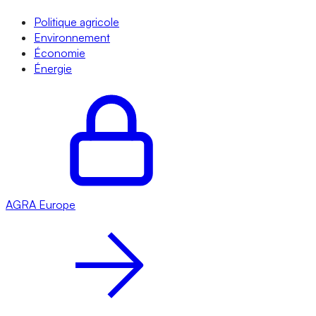
Politique agricole
Environnement
Économie
Énergie
AGRA
Europe