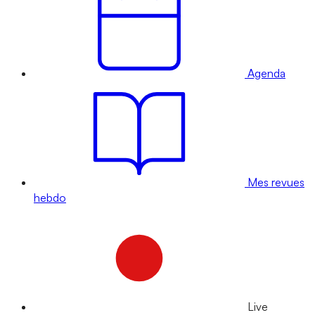
Agenda
Mes revues
hebdo
Live