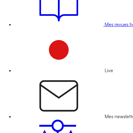
Mes revues 
Live
Mes newslett