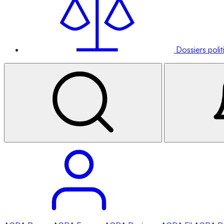
Dossiers poli