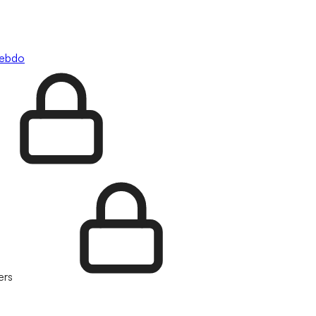
hebdo
ers