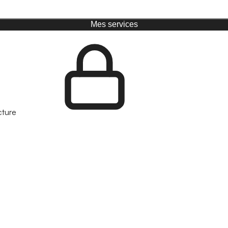
Mes services
cture