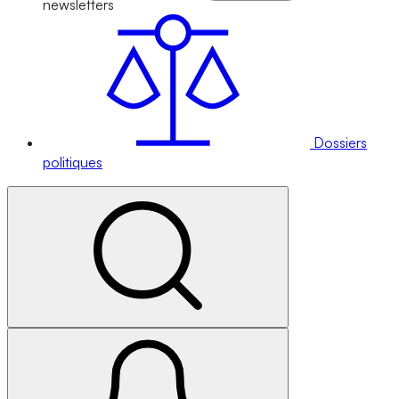
newsletters
Dossiers
politiques