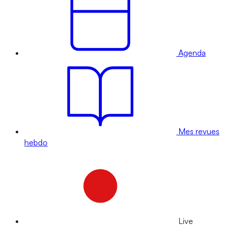
Agenda
Mes revues
hebdo
Live