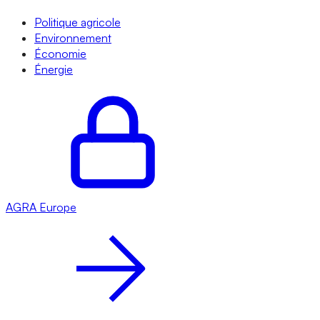
Politique agricole
Environnement
Économie
Énergie
AGRA
Europe