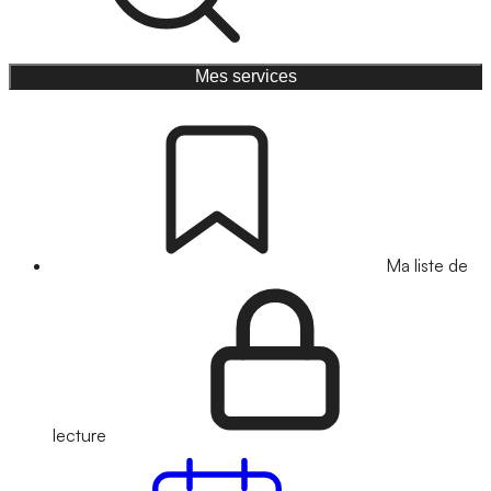
Mes services
Ma liste de
lecture