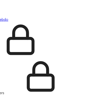
hebdo
ers