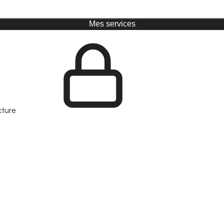
Mes services
cture