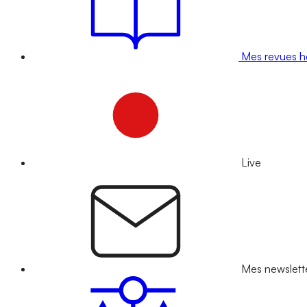
Mes revues 
Live
Mes newslett