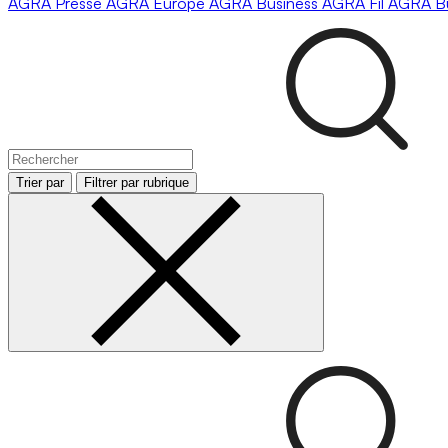
AGRA
Presse
AGRA
Europe
AGRA
Business
AGRA
Fil
AGRA
B
Trier par
Filtrer par rubrique