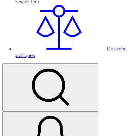
newsletters
Dossiers
politiques