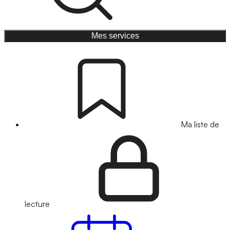
Mes services
Ma liste de
lecture