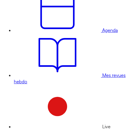
Agenda
Mes revues
hebdo
Live