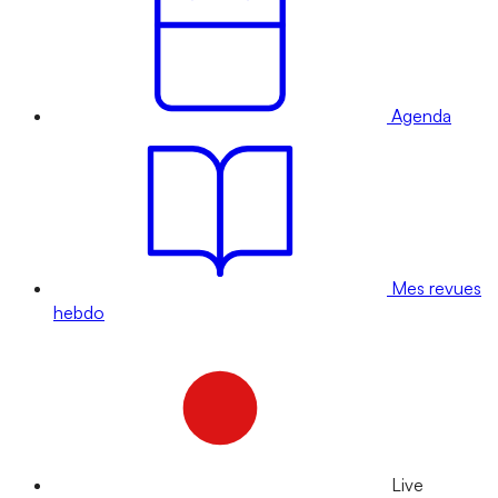
Agenda
Mes revues
hebdo
Live