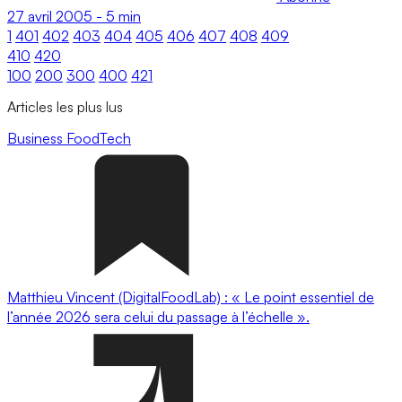
27 avril 2005
-
5 min
1
401
402
403
404
405
406
407
408
409
410
420
100
200
300
400
421
Articles les plus lus
Business
FoodTech
Matthieu Vincent (DigitalFoodLab) : « Le point essentiel de
l’année 2026 sera celui du passage à l’échelle ».