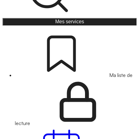
Mes services
Ma liste de
lecture