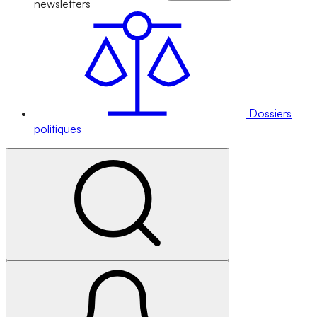
newsletters
Dossiers
politiques