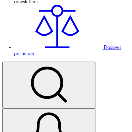
newsletters
Dossiers
politiques