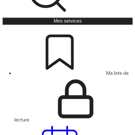
Mes services
Ma liste de
lecture