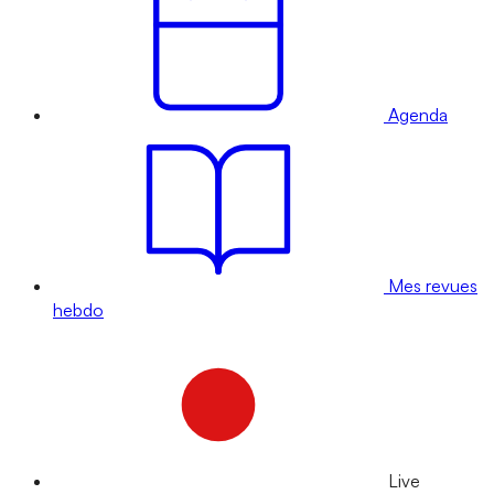
Agenda
Mes revues
hebdo
Live