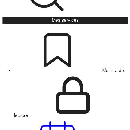
Mes services
Ma liste de
lecture