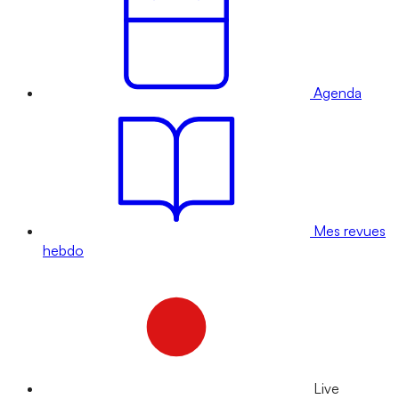
Agenda
Mes revues
hebdo
Live