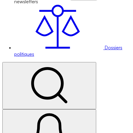
newsletters
Dossiers
politiques