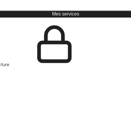
Mes services
cture