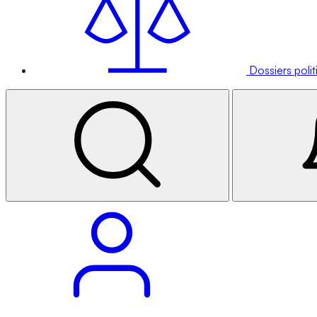
Dossiers poli