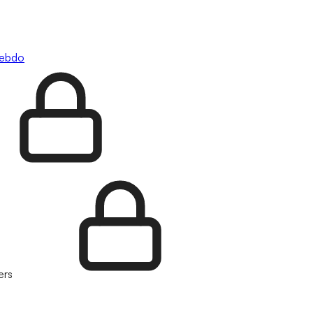
hebdo
ers