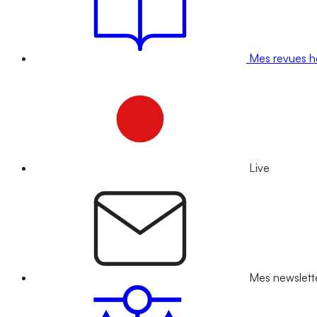
Mes revues 
Live
Mes newslett