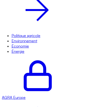
Politique agricole
Environnement
Économie
Énergie
AGRA
Europe