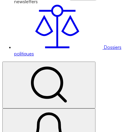
newsletters
Dossiers
politiques