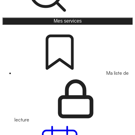
Mes services
Ma liste de
lecture