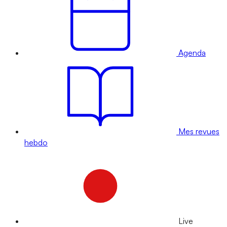
Agenda
Mes revues
hebdo
Live