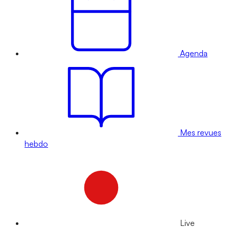
Agenda
Mes revues
hebdo
Live