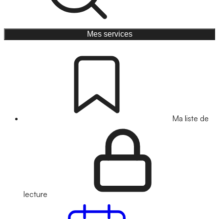
Mes services
Ma liste de
lecture