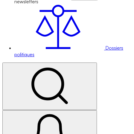
newsletters
Dossiers
politiques