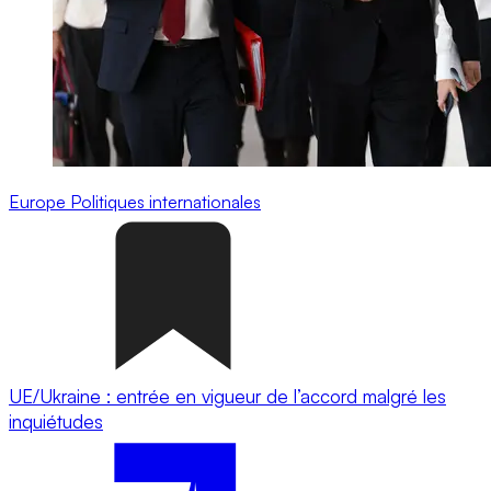
Europe
Politiques internationales
UE/Ukraine : entrée en vigueur de l’accord malgré les
inquiétudes